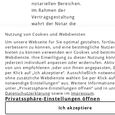
notariellen Bereichen.
Im Rahmen der
Vertragsgestaltung
wahrt der Notar die
Interessen aller
Nutzung von Cookies und Webdiensten
Beteiligten. Der Notar
Privatssphäre-Einstellungen
Um unsere Webseite für Sie optimal gestalten, fortla
begleitet Sie auf einem
Marketing / Usability
verbessern zu können, und eine bestmögliche Nutzer
rechtlich sicheren Weg
bieten zu können verwenden wir Cookies und besti
in den
Webdienste. Ihre Einwilligung zu dieser Nutzung kön
Google Analytics, Google Tag Manager und Googl
jederzeit individuell anpassen oder widerrufen. Aktiv
verschiedensten
Conversion Tracking
von uns empfohlenen ,oder von Ihnen angepassten, E
Rechtsgebieten wie
per Klick auf „Ich akzeptiere“. Ausschließlich notwen
Anbieter
Immobilienrecht,
ohne zusätzliche Webdienste wählen Sie per Klick au
Google Ireland Limited, Google Building Gordon House,
notwendige Einstellungen" aus. Weitere Informatione
Erbrecht,
Dublin, D04 E5W5, Ireland
unter „Privatssphäre-Einstellungen öffnen“ und in u
Gesellschaftsrecht
Datenschutzerklärung
sowie im
Impressum
.
Zweck
oder Familienrecht.
Privatssphäre-Einstellungen
Mit Hilfe von Google-Analytics-Cookies werden statist
über die Webauftritt-Nutztung der Besucher erfasst. 
Mehr erfahren
Ich akzeptiere
Manager ist ein Tag-Management-System. Über den G
Manager können Tags zentral über eine Benutzerober