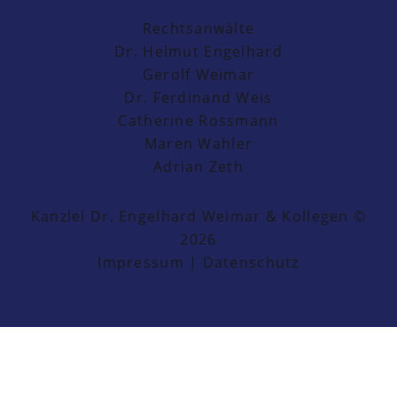
Rechtsanwälte
Dr. Helmut Engelhard
Gerolf Weimar
Dr. Ferdinand Weis
Catherine Rossmann
Maren Wahler
Adrian Zeth
Kanzlei Dr. Engelhard Weimar & Kollegen ©
2026
Impressum
|
Datenschutz