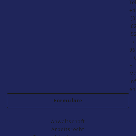
Te
+4
(0
6
5
/
96
- 
E-
Ma
in
en
Formulare
Anwaltschaft
Arbeitsrecht