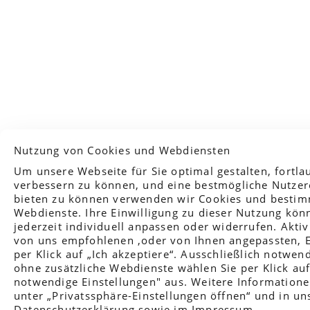
Nutzung von Cookies und Webdiensten
Privatssphäre-Einstellungen
Um unsere Webseite für Sie optimal gestalten, fortla
Marketing / Usability
verbessern zu können, und eine bestmögliche Nutzer
bieten zu können verwenden wir Cookies und besti
Webdienste. Ihre Einwilligung zu dieser Nutzung kön
Google Analytics, Google Tag Manager und Googl
jederzeit individuell anpassen oder widerrufen. Aktiv
Conversion Tracking
von uns empfohlenen ,oder von Ihnen angepassten, E
per Klick auf „Ich akzeptiere“. Ausschließlich notwen
Anbieter
ohne zusätzliche Webdienste wählen Sie per Klick au
Google Ireland Limited, Google Building Gordon House,
notwendige Einstellungen" aus. Weitere Informatione
Dublin, D04 E5W5, Ireland
unter „Privatssphäre-Einstellungen öffnen“ und in u
Datenschutzerklärung
sowie im
Impressum
.