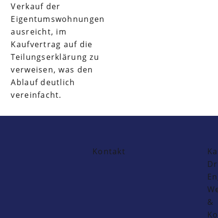
Verkauf der
Eigentumswohnungen
ausreicht, im
Kaufvertrag auf die
Teilungserklärung zu
verweisen, was den
Ablauf deutlich
vereinfacht.
Kontakt
Ka
Dr
En
We
&
Ko