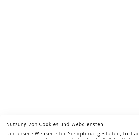
Nutzung von Cookies und Webdiensten
Privatssphäre-Einstellungen
Um unsere Webseite für Sie optimal gestalten, fortla
Marketing / Usability